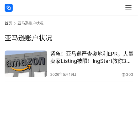
讯
首页
亚马逊账户状况
海
外
亚马逊账户状况
公
司
紧急！亚马逊严查奥地利EPR，大量
卖家Listing被限！IngStart教你3步
海
合规，规避下架风险
外
2026年5月19日
303
银
行
开
户
全
球
支