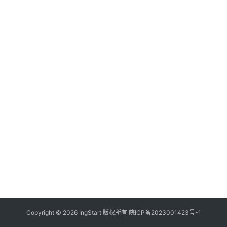
付
登录
注册
方
案
全
球
金
融
牌
照
问
答
社
区
生
Copyright © 2026 IngStart 版权所有
皖ICP备2023001423号-1
态