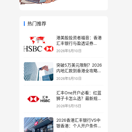
热门推荐
港美股投资者福音：香港
汇丰银行与盈透证券
（IBKR）绑定入金全流
2026年5月10日
程，银证转账这样开最
稳！
突破5万美元限制？2026
内地汇款到香港全攻略：
4种合法路径、手续费对
2026年5月10日
比与避坑指南
汇丰One开户必看：红蓝
狮子卡怎么选？最新规则
+补办攻略+5个避坑指南
2026年5月15日
2026香港汇丰银行VS中
银香港：个人开户条件、
费用、下户速度全方位对