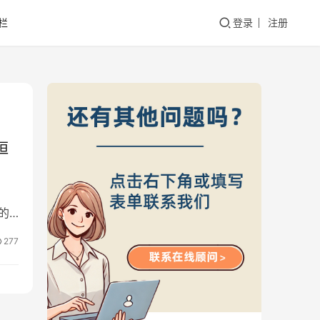
栏
登录
注册
恒
的
277