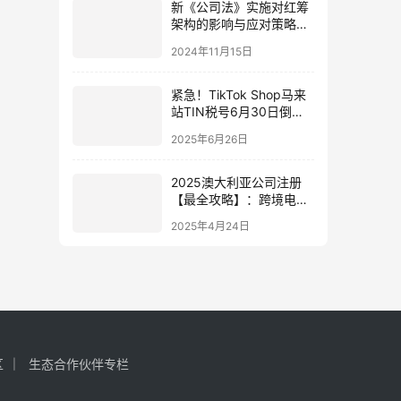
新《公司法》实施对红筹
架构的影响与应对策略：
法律挑战与实务建议
2024年11月15日
紧急！TikTok Shop马来
站TIN税号6月30日倒计
时：逾期钱包冻结处理方
2025年6月26日
案
2025澳大利亚公司注册
【最全攻略】：跨境电商
合规运营、税务优化与风
2025年4月24日
险规避指南
区
生态合作伙伴专栏