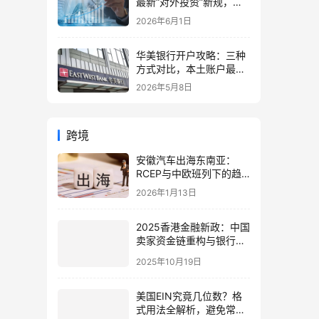
最新“对外投资”新规，炒
股、出海、海外资产配置
2026年6月1日
会有何影响
华美银行开户攻略：三种
方式对比，本土账户最稳
定可靠
2026年5月8日
跨境
安徽汽车出海东南亚：
RCEP与中欧班列下的趋
势、机遇与投资策略分析
2026年1月13日
2025香港金融新政：中国
卖家资金链重构与银行开
户全攻略（机遇、挑战与
2025年10月19日
合规策略）
美国EIN究竟几位数？格
式用法全解析，避免常见