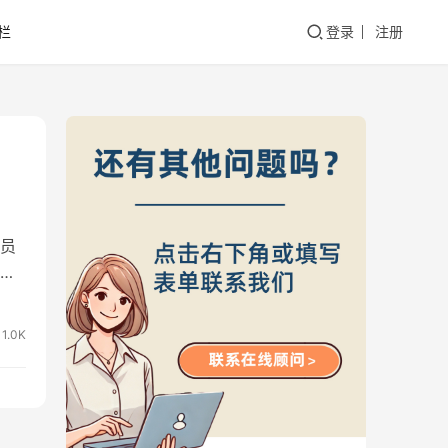
栏
登录
注册
员
往
1.0K