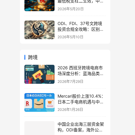
最低税支柱二生效，中国
企业家海外公司合规3大
2026年5月20日
策略
ODI、FDI、37号文跨境
投资合规全攻略：区别、
备案流程与政策详解（附
2026年5月10日
常见问题）
跨境
2026 西班牙跨境电商市
场深度分析：蓝海品类、
本土入驻与运营指南 |
2026年7月29日
IngStart
Mercari股价上涨10.4%：
日本二手电商机遇与中国
卖家战略指南（26年最
2026年1月26日
新）
中国企业出海三层资金架
构，ODI备案，海外公司