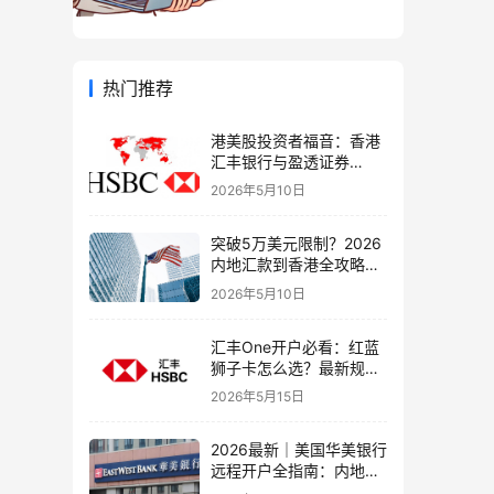
热门推荐
港美股投资者福音：香港
汇丰银行与盈透证券
（IBKR）绑定入金全流
2026年5月10日
程，银证转账这样开最
稳！
突破5万美元限制？2026
内地汇款到香港全攻略：
4种合法路径、手续费对
2026年5月10日
比与避坑指南
汇丰One开户必看：红蓝
狮子卡怎么选？最新规则
+补办攻略+5个避坑指南
2026年5月15日
2026最新｜美国华美银行
远程开户全指南：内地居
民足不出户办理美股与跨