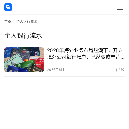
讯
首页
个人银行流水
海
外
个人银行流水
公
司
2026年海外业务布局热潮下，开立
境外公司银行账户，已然变成严苛
海
的合规核验考核。
外
2026年6月1日
192
银
行
开
户
全
球
支