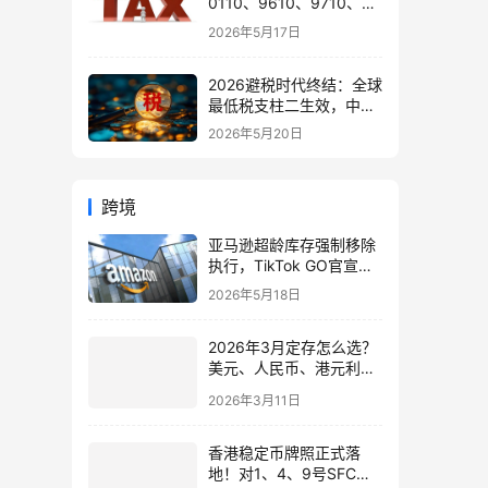
0110、9610、9710、
9810、1039、1210 的区
2026年5月17日
别与最佳应用场景
2026避税时代终结：全球
最低税支柱二生效，中国
企业家海外公司合规3大
2026年5月20日
策略
跨境
亚马逊超龄库存强制移除
执行，TikTok GO官宣：
跨境卖家5月紧急应对指
2026年5月18日
南
2026年3月定存怎么选？
美元、人民币、港元利率
汇率三维对比
2026年3月11日
香港稳定币牌照正式落
地！对1、4、9号SFC牌