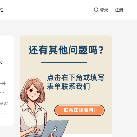
栏
登录
注册
下
多寻
其
87