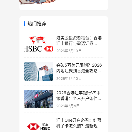
热门推荐
港美股投资者福音：香港
汇丰银行与盈透证券
（IBKR）绑定入金全流
2026年5月10日
程，银证转账这样开最
稳！
突破5万美元限制？2026
内地汇款到香港全攻略：
4种合法路径、手续费对
2026年5月10日
比与避坑指南
2026香港汇丰银行VS中
银香港：个人开户条件、
费用、下户速度全方位对
2026年5月9日
比指南
汇丰One开户必看：红蓝
狮子卡怎么选？最新规则
+补办攻略+5个避坑指南