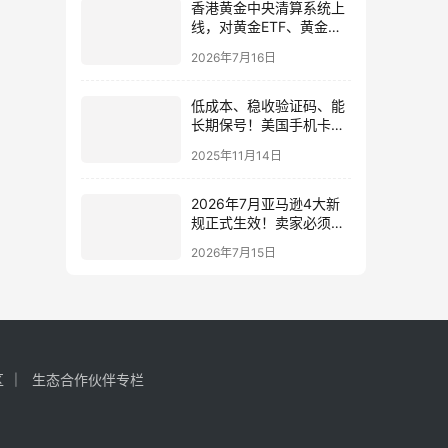
香港黄金中央清算系统上
线，对黄金ETF、黄金投
资将有哪些影响？
2026年7月16日
低成本、稳收验证码、能
长期保号！美国手机卡选
择指南＋5大运营商实测
2025年11月14日
推荐（跨境卖家必看）
2026年7月亚马逊4大新
规正式生效！卖家必须关
注的最新政策变化一文汇
2026年7月15日
总
区
生态合作伙伴专栏