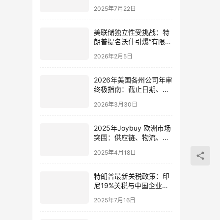
照影响全解析
2025年7月22日
美联储独立性受挑战：特
朗普提名沃什引爆“有限宽
松”政策革命，中国投资者
2026年2月5日
如何应对？
2026年美国各州公司年审
终极指南：截止日期、合
规要求与实操要点
2026年3月30日
2025年Joybuy 欧洲市场
突围：供应链、物流、本
土化运营【全解析】
2025年4月18日
特朗普最新关税政策：印
尼19%关税与中国企业美
国出海全攻略（注册+税
2025年7月16日
务解析）