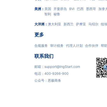
美洲
：
美国
开曼群岛
BVI
巴西
墨西哥
加拿
智利
秘鲁
大洋洲
：
澳大利亚
新西兰
萨摩亚
马绍尔
纽
更多
合规服务
审计税务
代理人计划
合作伙伴
帮
联系我们
邮箱：
support@IngStart.com
电话：
400-9266-900
公众号：恩极商务