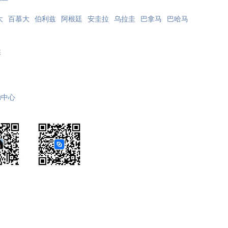
大
百慕大
伯利兹
阿根廷
安圭拉
乌拉圭
巴拿马
巴哈马
埃
助中心