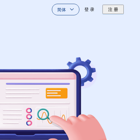
简体
登 录
注 册