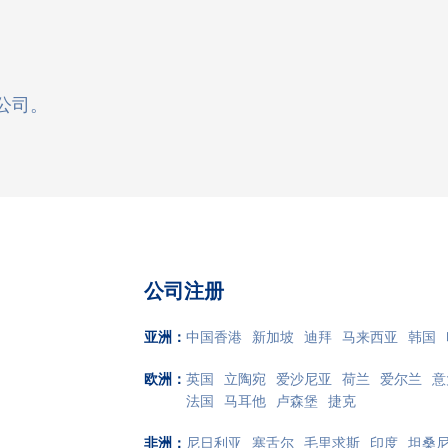
公司。
公司注册
亚洲
：
中国香港
新加坡
迪拜
马来西亚
韩国
欧洲
：
英国
立陶宛
爱沙尼亚
荷兰
爱尔兰
意
法国
马耳他
卢森堡
捷克
非洲
：
尼日利亚
塞舌尔
毛里求斯
印度
坦桑